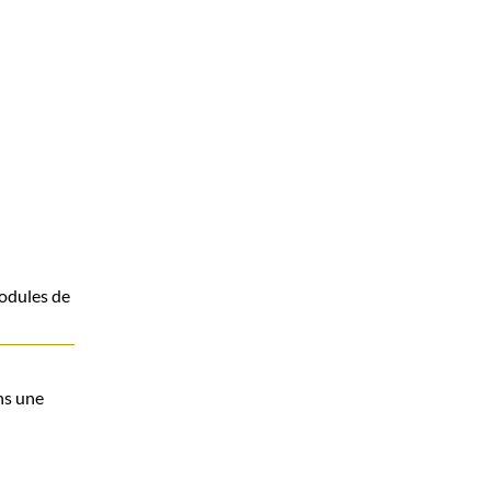
modules de
ns une