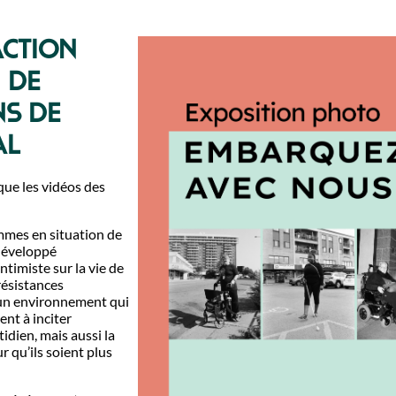
action
 de
ns de
al
que les vidéos des
emmes en situation de
 développé
ntimiste sur la vie de
résistances
s un environnement qui
ent à inciter
idien, mais aussi la
r qu’ils soient plus