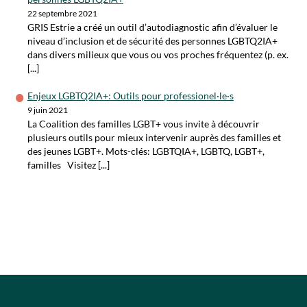
22 septembre 2021
GRIS Estrie a créé un outil d’autodiagnostic afin d’évaluer le
niveau d’inclusion et de sécurité des personnes LGBTQ2IA+
dans divers milieux que vous ou vos proches fréquentez (p. ex.
[...]
Enjeux LGBTQ2IA+: Outils pour professionel·le·s
9 juin 2021
La Coalition des familles LGBT+ vous invite à découvrir
plusieurs outils pour mieux intervenir auprès des familles et
des jeunes LGBT+. Mots-clés: LGBTQIA+, LGBTQ, LGBT+,
familles Visitez [...]