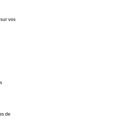
 sur vos
es
es de