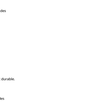
 des
 durable.
des