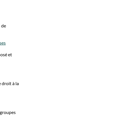
s de
ses
posé et
droit à la
 groupes